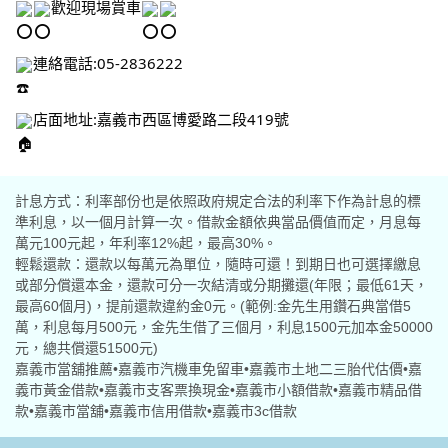
歡迎現場賞車
連絡電話:05-2836222
店面地址:嘉義市西區博愛路二段419號
計息方式：利率部份也是依照政府規定合法的利率下作為計息的標
準利息，以一個月計算一次。借款金額依典當品價值而定，月息每
萬元100元起，年利率12%起，最高30%。
輕鬆還款：還款以每萬元為單位，隨時可還！到期日也可選擇繳息
或部分償還本金，還款可分一次結清或分期攤還(年限；最低61天，
最高60個月)，提前還款違約金0元。(範例:金先生用鑽石典當借5
萬，利息每月500元，金先生借了三個月，利息1500元加本金50000
元，總共償還51500元)
嘉義市當舖推薦•嘉義市汽機車免留車•嘉義市土地二三胎代估價•嘉
義市黃金借款•嘉義市支客票換現金•嘉義市小額借款•嘉義市精品借
款•嘉義市當舖•嘉義市信用借款•嘉義市3c借款