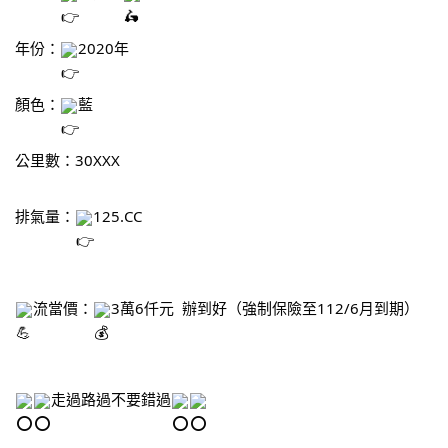
年份：
2020年
顏色：
藍
公里數：30XXX
排氣量：
125.CC
流當價：
3萬6仟元  辦到好（強制保險至112/6月到期）
走過路過不要錯過